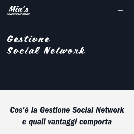
Vai
al
contenuto
Gestione
Social Network
Cos'é la Gestione Social Network
e quali vantaggi comporta